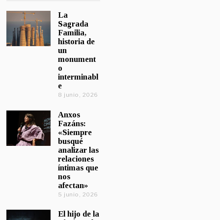
La
Sagrada
Familia,
historia de
un
monument
o
interminabl
e
8 junio, 2026
Anxos
Fazáns:
«Siempre
busqué
analizar las
relaciones
íntimas que
nos
afectan»
5 junio, 2026
El hijo de la