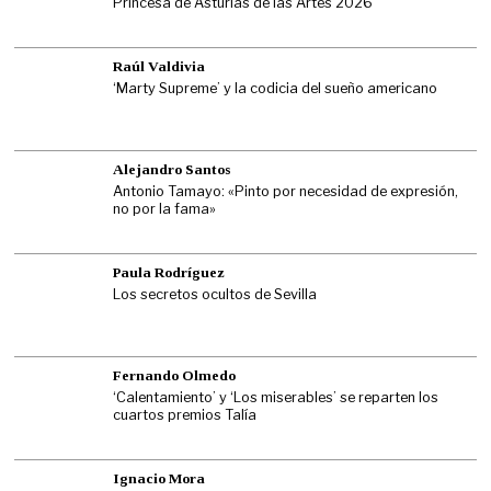
Princesa de Asturias de las Artes 2026
Raúl Valdivia
‘Marty Supreme’ y la codicia del sueño americano
Alejandro Santos
Antonio Tamayo: «Pinto por necesidad de expresión,
no por la fama»
Paula Rodríguez
Los secretos ocultos de Sevilla
Fernando Olmedo
‘Calentamiento’ y ‘Los miserables’ se reparten los
cuartos premios Talía
Ignacio Mora