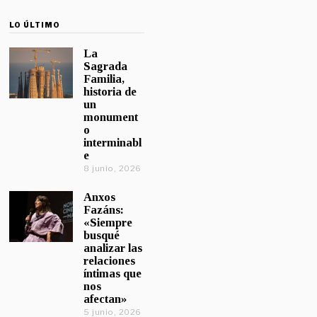
LO ÚLTIMO
La
Sagrada
Familia,
historia de
un
monument
o
interminabl
e
8 junio, 2026
Anxos
Fazáns:
«Siempre
busqué
analizar las
relaciones
íntimas que
nos
afectan»
5 junio, 2026