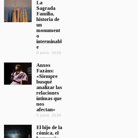
La
Sagrada
Familia,
historia de
un
monument
o
interminabl
e
8 junio, 2026
Anxos
Fazáns:
«Siempre
busqué
analizar las
relaciones
íntimas que
nos
afectan»
5 junio, 2026
El hijo de la
cómica, el