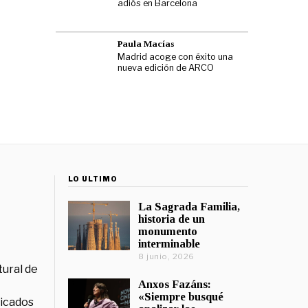
adiós en Barcelona
Paula Macías
Madrid acoge con éxito una
nueva edición de ARCO
LO ÚLTIMO
La Sagrada Familia,
historia de un
monumento
interminable
8 junio, 2026
tural de
Anxos Fazáns:
«Siempre busqué
licados