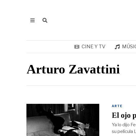
CINE Y TV
MÚSI
Arturo Zavattini
ARTE
El ojo 
Ya lo dijo F
su película 