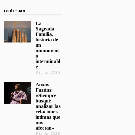
LO ÚLTIMO
La
Sagrada
Familia,
historia de
un
monument
o
interminabl
e
8 junio, 2026
Anxos
Fazáns:
«Siempre
busqué
analizar las
relaciones
íntimas que
nos
afectan»
5 junio, 2026