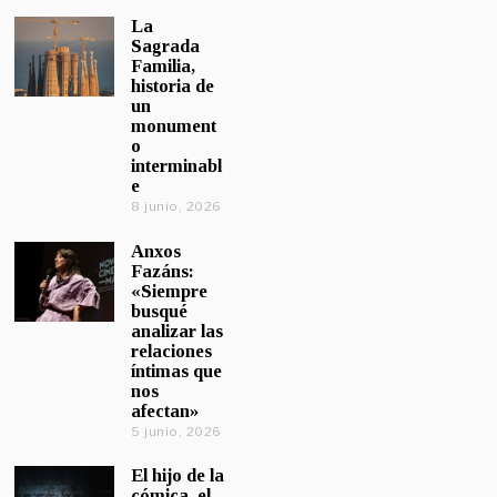
La
Sagrada
Familia,
historia de
un
monument
o
interminabl
e
8 junio, 2026
Anxos
Fazáns:
«Siempre
busqué
analizar las
relaciones
íntimas que
nos
afectan»
5 junio, 2026
El hijo de la
cómica, el