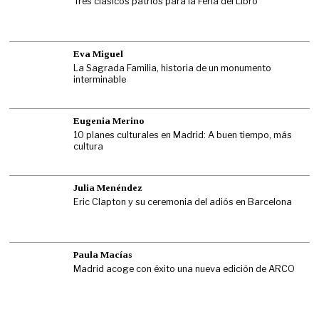
Tres clásicos patrios para la Feria del Libro
Eva Miguel
La Sagrada Familia, historia de un monumento
interminable
Eugenia Merino
10 planes culturales en Madrid: A buen tiempo, más
cultura
Julia Menéndez
Eric Clapton y su ceremonia del adiós en Barcelona
Paula Macías
Madrid acoge con éxito una nueva edición de ARCO