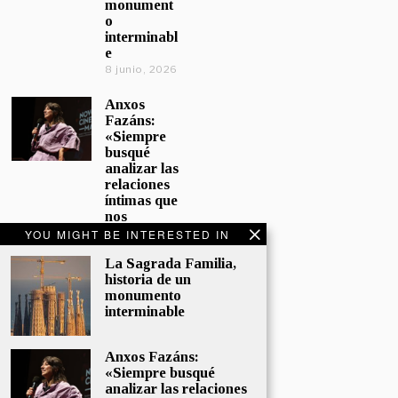
monument
o
interminabl
e
8 junio, 2026
Anxos
Fazáns:
«Siempre
busqué
analizar las
relaciones
íntimas que
nos
afectan»
YOU MIGHT BE INTERESTED IN
5 junio, 2026
La Sagrada Familia,
historia de un
El hijo de la
monumento
cómica, el
interminable
homenaje
de
Sacristán a
Anxos Fazáns:
Fernán
«Siempre busqué
Gómez
analizar las relaciones
28 mayo,