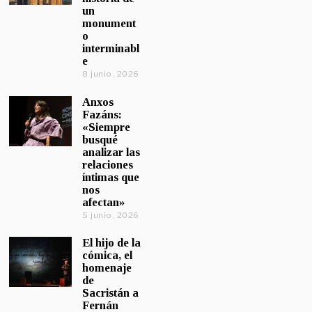
un
monument
o
interminabl
e
8 junio, 2026
Anxos
Fazáns:
«Siempre
busqué
analizar las
relaciones
íntimas que
nos
afectan»
5 junio, 2026
El hijo de la
cómica, el
homenaje
de
Sacristán a
Fernán