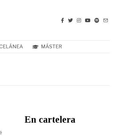
CELÁNEA
MÁSTER
En cartelera
é