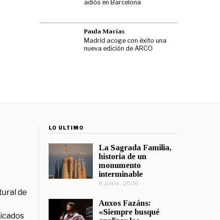
adiós en Barcelona
Paula Macías
Madrid acoge con éxito una
nueva edición de ARCO
LO ÚLTIMO
La Sagrada Familia,
historia de un
monumento
interminable
8 junio, 2026
tural de
Anxos Fazáns:
«Siempre busqué
licados