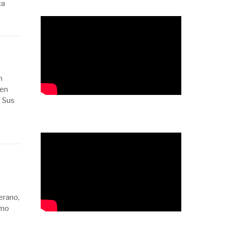
ca
n
gen
. Sus
erano,
omo