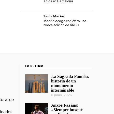
adiós en Barcelona
Paula Macías
Madrid acoge con éxito una
nueva edición de ARCO
LO ÚLTIMO
La Sagrada Familia,
historia de un
monumento
interminable
8 junio, 2026
tural de
Anxos Fazáns:
«Siempre busqué
licados