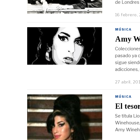
de Londres 
16 febrero,
MÚSICA
Amy Wi
Colecciones
pasado ya c
sigue siend
adicciones,
27 abril, 20
MÚSICA
El teso
Se titula L
Winehouse, q
Amy Winehou