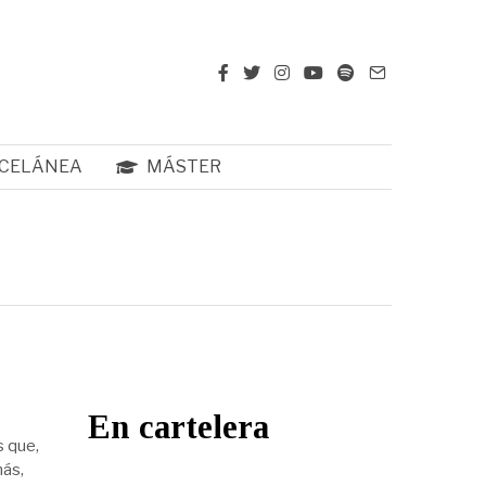
CELÁNEA
MÁSTER
En cartelera
s que,
más,