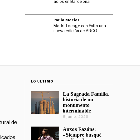
adiós en Barcelona
Paula Macías
Madrid acoge con éxito una
nueva edición de ARCO
LO ÚLTIMO
La Sagrada Familia,
historia de un
monumento
interminable
8 junio, 2026
tural de
Anxos Fazáns:
«Siempre busqué
licados