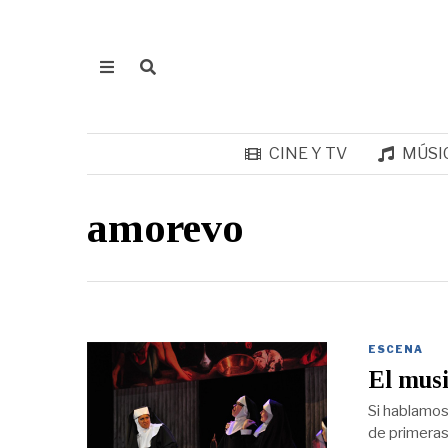
CINE Y TV
MÚSI
amorevo
ESCENA
El musi
Si hablamos 
de primeras