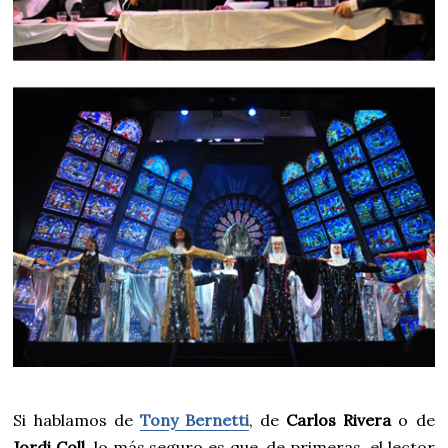
Si hablamos de
Tony Bernetti
, de
Carlos Rivera
o de
Jordi Coll
, lo más seguro es que, de primeras, el lector