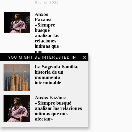
8 junio, 2026
Anxos
Fazáns:
«Siempre
busqué
analizar las
relaciones
íntimas que
nos
afectan»
YOU MIGHT BE INTERESTED IN
5 junio, 2026
La Sagrada Familia,
historia de un
El hijo de la
monumento
cómica, el
interminable
homenaje
de
Sacristán a
Anxos Fazáns:
Fernán
«Siempre busqué
Gómez
analizar las relaciones
28 mayo,
íntimas que nos
2026
afectan»