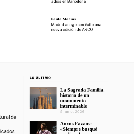
adiós en Barcelona
Paula Macías
Madrid acoge con éxito una
nueva edición de ARCO
LO ÚLTIMO
La Sagrada Familia,
historia de un
monumento
interminable
8 junio, 2026
tural de
Anxos Fazáns:
«Siempre busqué
licados