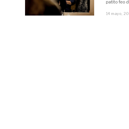
patito feo d
14 mayo, 20