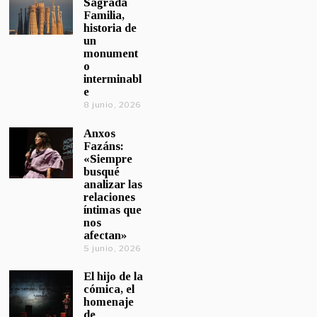
Sagrada
Familia,
historia de
un
monument
o
interminabl
e
8 junio, 2026
Anxos
Fazáns:
«Siempre
busqué
analizar las
relaciones
íntimas que
nos
afectan»
5 junio, 2026
El hijo de la
cómica, el
homenaje
de