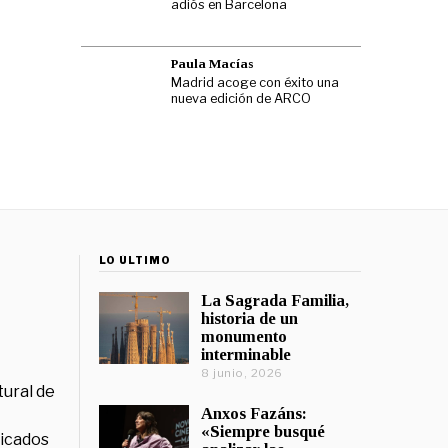
adiós en Barcelona
Paula Macías
Madrid acoge con éxito una
nueva edición de ARCO
LO ÚLTIMO
La Sagrada Familia,
historia de un
monumento
interminable
8 junio, 2026
tural de
Anxos Fazáns:
«Siempre busqué
licados