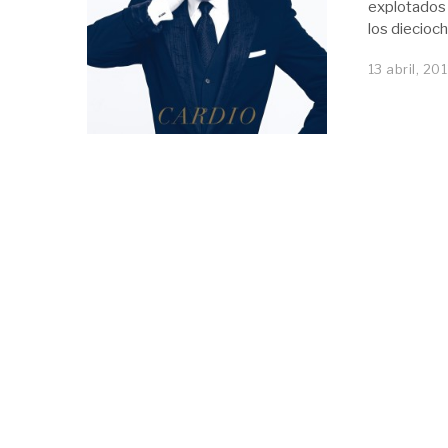
explotados 
los diecioc
13 abril, 201