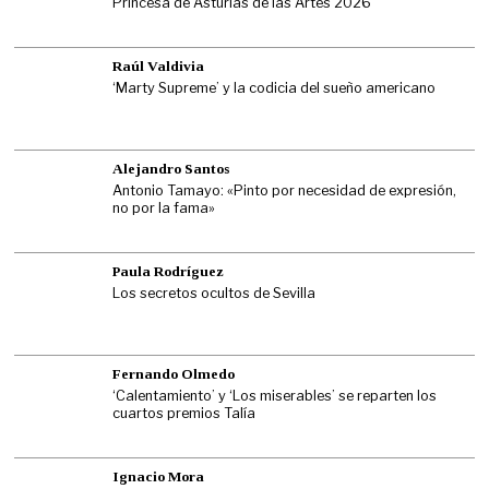
Princesa de Asturias de las Artes 2026
Raúl Valdivia
‘Marty Supreme’ y la codicia del sueño americano
Alejandro Santos
Antonio Tamayo: «Pinto por necesidad de expresión,
no por la fama»
Paula Rodríguez
Los secretos ocultos de Sevilla
Fernando Olmedo
‘Calentamiento’ y ‘Los miserables’ se reparten los
cuartos premios Talía
Ignacio Mora