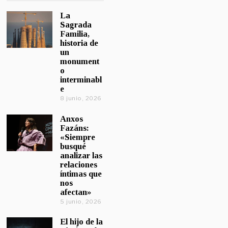
La
Sagrada
Familia,
historia de
un
monument
o
interminabl
e
8 junio, 2026
Anxos
Fazáns:
«Siempre
busqué
analizar las
relaciones
íntimas que
nos
afectan»
5 junio, 2026
El hijo de la