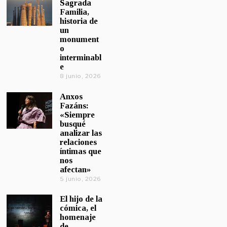
Sagrada
Familia,
historia de
un
monument
o
interminabl
e
8 junio, 2026
Anxos
Fazáns:
«Siempre
busqué
analizar las
relaciones
íntimas que
nos
afectan»
5 junio, 2026
El hijo de la
cómica, el
homenaje
de