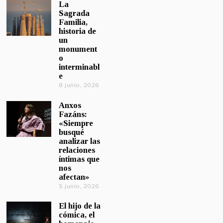
La
Sagrada
Familia,
historia de
un
monument
o
interminabl
e
8 junio, 2026
Anxos
Fazáns:
«Siempre
busqué
analizar las
relaciones
íntimas que
nos
afectan»
5 junio, 2026
El hijo de la
cómica, el