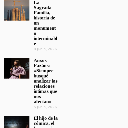
La
Sagrada
Familia,
historia de
un
monument
o
interminabl
e
8 junio, 2026
Anxos
Fazáns:
«Siempre
busqué
analizar las
relaciones
íntimas que
nos
afectan»
5 junio, 2026
El hijo de la
cómica, el