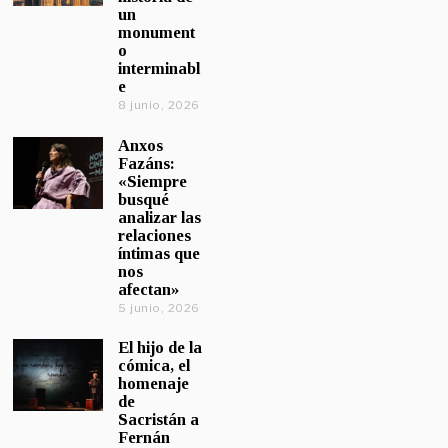
un
monument
o
interminabl
e
8 junio, 2026
Anxos
Fazáns:
«Siempre
busqué
analizar las
relaciones
íntimas que
nos
afectan»
5 junio, 2026
El hijo de la
cómica, el
homenaje
de
Sacristán a
Fernán