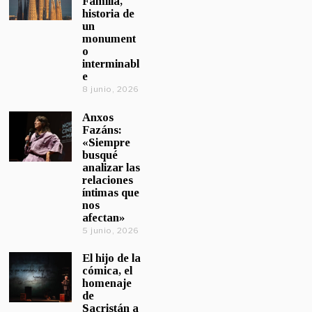
Familia,
historia de
un
monument
o
interminabl
e
8 junio, 2026
Anxos
Fazáns:
«Siempre
busqué
analizar las
relaciones
íntimas que
nos
afectan»
5 junio, 2026
El hijo de la
cómica, el
homenaje
de
Sacristán a