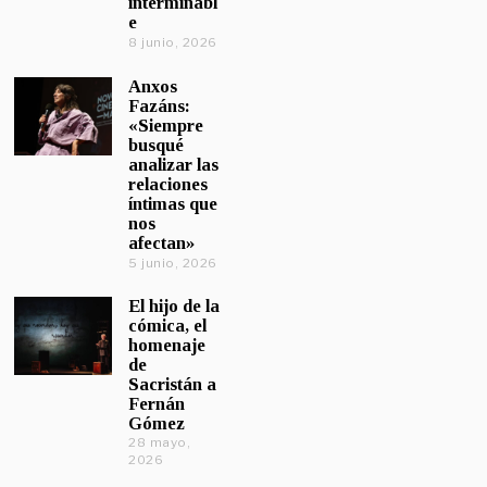
interminabl
e
8 junio, 2026
Anxos
Fazáns:
«Siempre
busqué
analizar las
relaciones
íntimas que
nos
afectan»
5 junio, 2026
El hijo de la
cómica, el
homenaje
de
Sacristán a
Fernán
Gómez
28 mayo,
2026