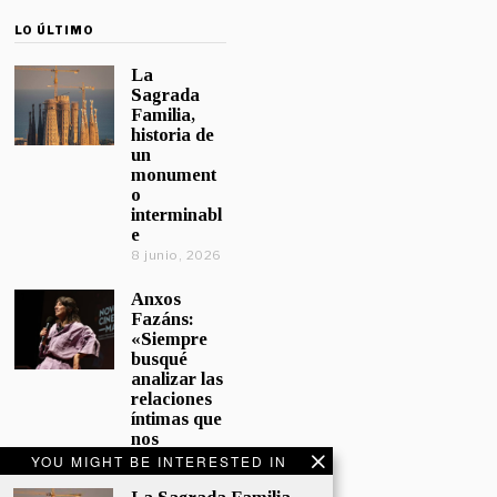
LO ÚLTIMO
La
Sagrada
Familia,
historia de
un
monument
o
interminabl
e
8 junio, 2026
Anxos
Fazáns:
«Siempre
busqué
analizar las
relaciones
íntimas que
nos
afectan»
YOU MIGHT BE INTERESTED IN
5 junio, 2026