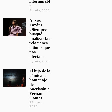
interminabl
e
8 junio, 2026
Anxos
Fazáns:
«Siempre
busqué
analizar las
relaciones
íntimas que
nos
afectan»
5 junio, 2026
El hijo de la
cómica, el
homenaje
de
Sacristán a
Fernán
Gómez
28 mayo,
2026