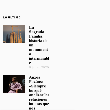
LO ÚLTIMO
La
Sagrada
Familia,
historia de
un
monument
o
interminabl
e
8 junio, 2026
Anxos
Fazáns:
«Siempre
busqué
analizar las
relaciones
íntimas que
nos