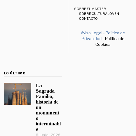
SOBRE EL MÁSTER
SOBRE CULTURA JOVEN
CONTACTO
Aviso Legal
-
Política de
Privacidad
- Política de
Cookies
LO ÚLTIMO
La
Sagrada
Familia,
historia de
un
monument
o
interminabl
e
8 junio, 2026