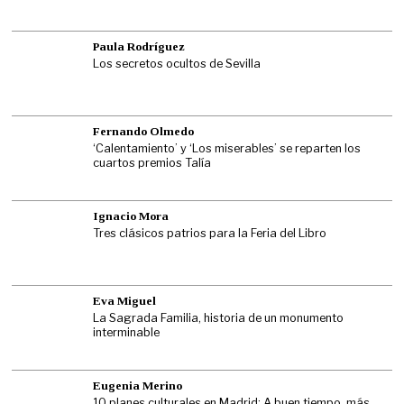
Paula Rodríguez
Los secretos ocultos de Sevilla
Fernando Olmedo
‘Calentamiento’ y ‘Los miserables’ se reparten los
cuartos premios Talía
Ignacio Mora
Tres clásicos patrios para la Feria del Libro
Eva Miguel
La Sagrada Familia, historia de un monumento
interminable
Eugenia Merino
10 planes culturales en Madrid: A buen tiempo, más