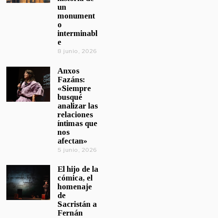
un
monument
o
interminabl
e
8 junio, 2026
Anxos
Fazáns:
«Siempre
busqué
analizar las
relaciones
íntimas que
nos
afectan»
5 junio, 2026
El hijo de la
cómica, el
homenaje
de
Sacristán a
Fernán