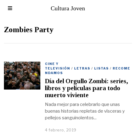
Cultura Joven
Zombies Party
CINE Y
TELEVISIÓN
/
LETRAS
/
LISTAS
/
RECOME
NDAMOS
Día del Orgullo Zombi: series,
libros y películas para todo
muerto viviente
Nada mejor para celebrarlo que unas
buenas historias repletas de vísceras y
pellejos sanguinolentos...
4 febrero, 2019