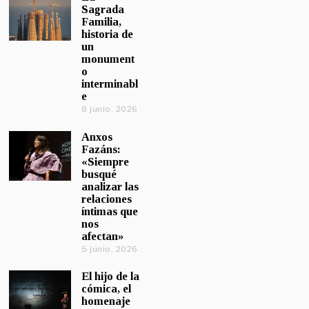
Sagrada
Familia,
historia de
un
monument
o
interminabl
e
8 junio, 2026
Anxos
Fazáns:
«Siempre
busqué
analizar las
relaciones
íntimas que
nos
afectan»
5 junio, 2026
El hijo de la
cómica, el
homenaje