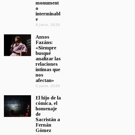
monument
o
interminabl
e
8 junio, 2026
Anxos
Fazáns:
«Siempre
busqué
analizar las
relaciones
íntimas que
nos
afectan»
5 junio, 2026
El hijo de la
cómica, el
homenaje
de
Sacristán a
Fernán
Gómez