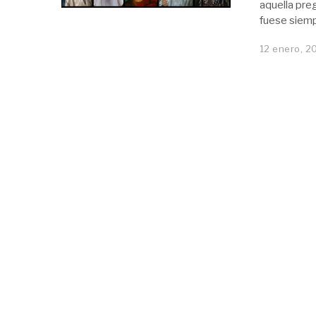
aquella pre
fuese siemp
12 enero, 2