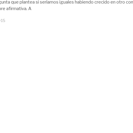
gunta que plantea si seríamos iguales habiendo crecido en otro co
re afirmativa. A
015