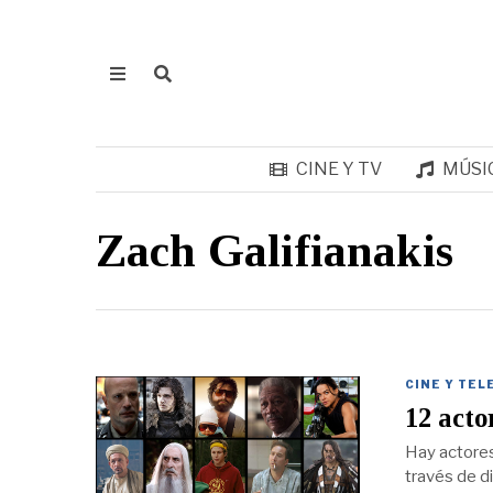
CINE Y TV
MÚSI
Zach Galifianakis
CINE Y TEL
12 acto
Hay actores
través de d