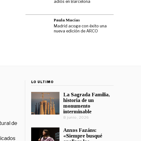
adiós en Barcelona
Paula Macías
Madrid acoge con éxito una
nueva edición de ARCO
LO ÚLTIMO
La Sagrada Familia,
historia de un
monumento
interminable
8 junio, 2026
tural de
Anxos Fazáns:
«Siempre busqué
licados