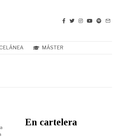
CELÁNEA
MÁSTER
En cartelera
 a
a