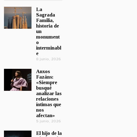
La
Sagrada
Familia,
historia de
un
monument
o
interminabl
e
8 junio, 2026
Anxos
Fazáns:
«Siempre
busqué
analizar las
relaciones
íntimas que
nos
afectan»
5 junio, 2026
El hijo de la