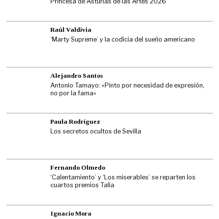
Princesa de Asturias de las Artes 2026
Raúl Valdivia
‘Marty Supreme’ y la codicia del sueño americano
Alejandro Santos
Antonio Tamayo: «Pinto por necesidad de expresión,
no por la fama»
Paula Rodríguez
Los secretos ocultos de Sevilla
Fernando Olmedo
‘Calentamiento’ y ‘Los miserables’ se reparten los
cuartos premios Talía
Ignacio Mora