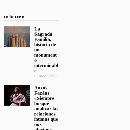
LO ÚLTIMO
La
Sagrada
Familia,
historia de
un
monument
o
interminabl
e
8 junio, 2026
Anxos
Fazáns:
«Siempre
busqué
analizar las
relaciones
íntimas que
nos
afectan»