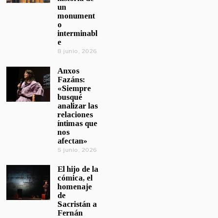
un
monument
o
interminabl
e
8 junio, 2026
Anxos
Fazáns:
«Siempre
busqué
analizar las
relaciones
íntimas que
nos
afectan»
5 junio, 2026
El hijo de la
cómica, el
homenaje
de
Sacristán a
Fernán