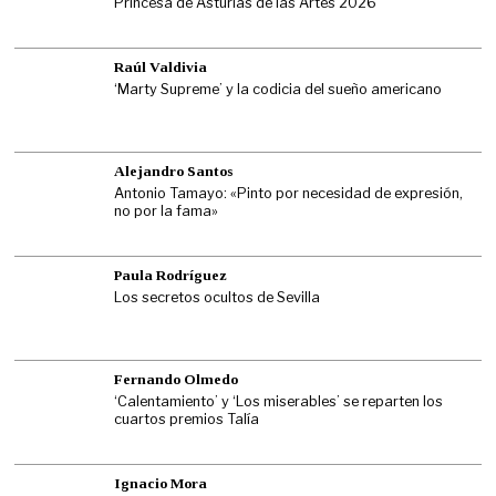
Princesa de Asturias de las Artes 2026
Raúl Valdivia
‘Marty Supreme’ y la codicia del sueño americano
Alejandro Santos
Antonio Tamayo: «Pinto por necesidad de expresión,
no por la fama»
Paula Rodríguez
Los secretos ocultos de Sevilla
Fernando Olmedo
‘Calentamiento’ y ‘Los miserables’ se reparten los
cuartos premios Talía
Ignacio Mora