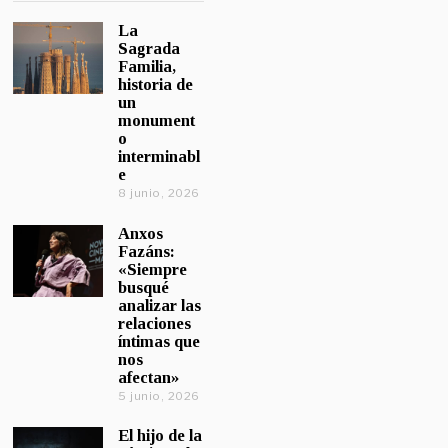
La
Sagrada
Familia,
historia de
un
monument
o
interminabl
e
8 junio, 2026
Anxos
Fazáns:
«Siempre
busqué
analizar las
relaciones
íntimas que
nos
afectan»
5 junio, 2026
El hijo de la