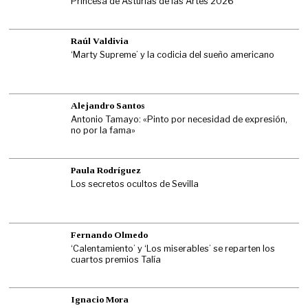
Princesa de Asturias de las Artes 2026
Raúl Valdivia
‘Marty Supreme’ y la codicia del sueño americano
Alejandro Santos
Antonio Tamayo: «Pinto por necesidad de expresión,
no por la fama»
Paula Rodríguez
Los secretos ocultos de Sevilla
Fernando Olmedo
‘Calentamiento’ y ‘Los miserables’ se reparten los
cuartos premios Talía
Ignacio Mora