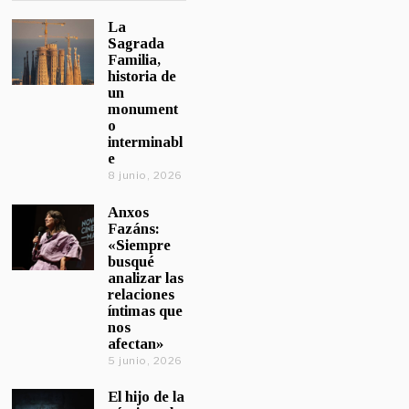
La
Sagrada
Familia,
historia de
un
monument
o
interminabl
e
8 junio, 2026
Anxos
Fazáns:
«Siempre
busqué
analizar las
relaciones
íntimas que
nos
afectan»
5 junio, 2026
El hijo de la