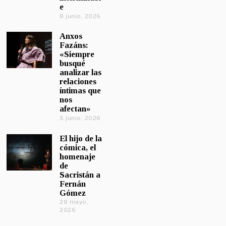
e
8 junio, 2026
Anxos
Fazáns:
«Siempre
busqué
analizar las
relaciones
íntimas que
nos
afectan»
5 junio, 2026
El hijo de la
cómica, el
homenaje
de
Sacristán a
Fernán
Gómez
28 mayo,
2026