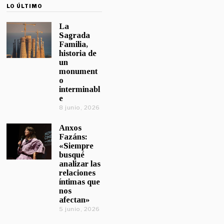
LO ÚLTIMO
La
Sagrada
Familia,
historia de
un
monument
o
interminabl
e
8 junio, 2026
Anxos
Fazáns:
«Siempre
busqué
analizar las
relaciones
íntimas que
nos
afectan»
5 junio, 2026