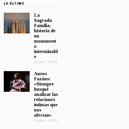
LO ÚLTIMO
La
Sagrada
Familia,
historia de
un
monument
o
interminabl
e
8 junio, 2026
Anxos
Fazáns:
«Siempre
busqué
analizar las
relaciones
íntimas que
nos
afectan»
5 junio, 2026