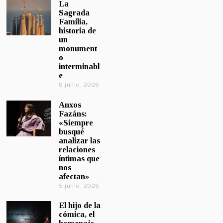
La
Sagrada
Familia,
historia de
un
monument
o
interminabl
e
8 junio, 2026
Anxos
Fazáns:
«Siempre
busqué
analizar las
relaciones
íntimas que
nos
afectan»
5 junio, 2026
El hijo de la
cómica, el