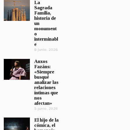
La
Sagrada
Familia,
historia de
un
monument
o
interminabl
e
8 junio, 2026
Anxos
Fazáns:
«Siempre
busqué
analizar las
relaciones
íntimas que
nos
afectan»
5 junio, 2026
El hijo de la
cómica, el