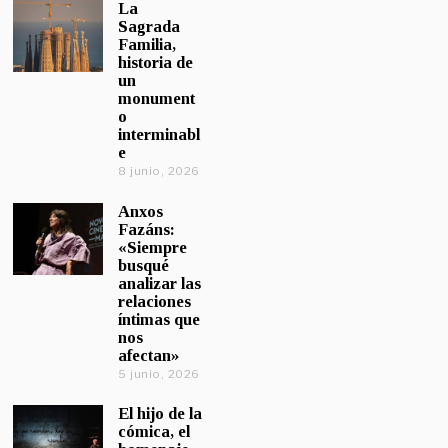
La
Sagrada
Familia,
historia de
un
monument
o
interminabl
e
8 junio, 2026
Anxos
Fazáns:
«Siempre
busqué
analizar las
relaciones
íntimas que
nos
afectan»
5 junio, 2026
El hijo de la
cómica, el