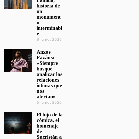
Familia,
historia de
un
monument
o
interminabl
e
8 junio, 2026
Anxos
Fazáns:
«Siempre
busqué
analizar las
relaciones
íntimas que
nos
afectan»
5 junio, 2026
El hijo de la
cómica, el
homenaje
de
Sacristán a