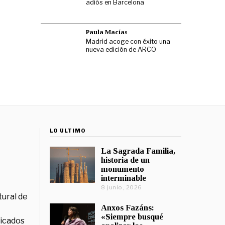
adiós en Barcelona
Paula Macías
Madrid acoge con éxito una
nueva edición de ARCO
LO ÚLTIMO
La Sagrada Familia,
historia de un
monumento
interminable
8 junio, 2026
tural de
Anxos Fazáns:
«Siempre busqué
licados