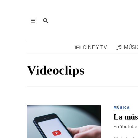
CINE Y TV
MÚSI
Videoclips
MÚSICA
La músi
En Youtube 