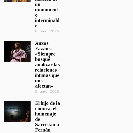
un
monument
o
interminabl
e
8 junio, 2026
Anxos
Fazáns:
«Siempre
busqué
analizar las
relaciones
íntimas que
nos
afectan»
5 junio, 2026
El hijo de la
cómica, el
homenaje
de
Sacristán a
Fernán