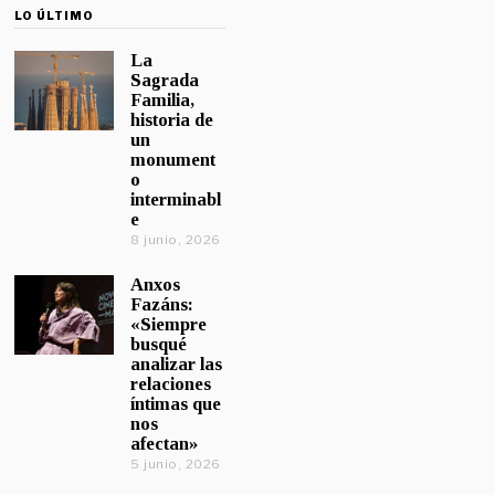
LO ÚLTIMO
La
Sagrada
Familia,
historia de
un
monument
o
interminabl
e
8 junio, 2026
Anxos
Fazáns:
«Siempre
busqué
analizar las
relaciones
íntimas que
nos
afectan»
5 junio, 2026