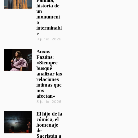
Familia,
historia de
un
monument
o
interminabl
e
8 junio, 2026
Anxos
Fazáns:
«Siempre
busqué
analizar las
relaciones
íntimas que
nos
afectan»
5 junio, 2026
El hijo de la
cómica, el
homenaje
de
Sacristán a