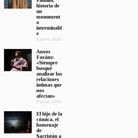
Familia,
historia de
un
monument
o
interminabl
e
8 junio, 2026
Anxos
Fazáns:
«Siempre
busqué
analizar las
relaciones
íntimas que
nos
afectan»
5 junio, 2026
El hijo de la
cómica, el
homenaje
de
Sacristán a