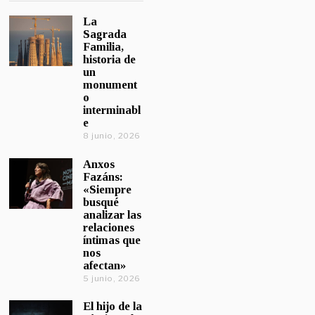
La
Sagrada
Familia,
historia de
un
monument
o
interminabl
e
8 junio, 2026
Anxos
Fazáns:
«Siempre
busqué
analizar las
relaciones
íntimas que
nos
afectan»
5 junio, 2026
El hijo de la