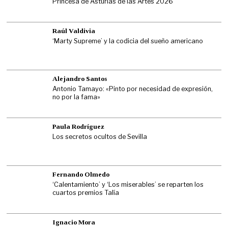
Princesa de Asturias de las Artes 2026
Raúl Valdivia
‘Marty Supreme’ y la codicia del sueño americano
Alejandro Santos
Antonio Tamayo: «Pinto por necesidad de expresión,
no por la fama»
Paula Rodríguez
Los secretos ocultos de Sevilla
Fernando Olmedo
‘Calentamiento’ y ‘Los miserables’ se reparten los
cuartos premios Talía
Ignacio Mora