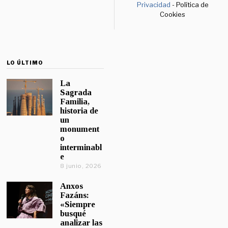
Privacidad
- Política de
Cookies
LO ÚLTIMO
La
Sagrada
Familia,
historia de
un
monument
o
interminabl
e
8 junio, 2026
Anxos
Fazáns:
«Siempre
busqué
analizar las