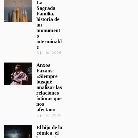
La
Sagrada
Familia,
historia de
un
monument
o
interminabl
e
8 junio, 2026
Anxos
Fazáns:
«Siempre
busqué
analizar las
relaciones
íntimas que
nos
afectan»
5 junio, 2026
El hijo de la
cómica, el